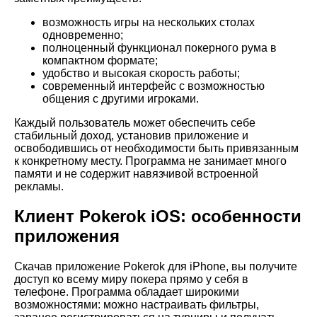
возможность игры на нескольких столах
одновременно;
полноценный функционал покерного рума в
компактном формате;
удобство и высокая скорость работы;
современный интерфейс с возможностью
общения с другими игроками.
Каждый пользователь может обеспечить себе
стабильный доход, установив приложение и
освободившись от необходимости быть привязанным
к конкретному месту. Программа не занимает много
памяти и не содержит навязчивой встроенной
рекламы.
Клиент Pokerok iOS: особенности
приложения
Скачав приложение Pokerok для iPhone, вы получите
доступ ко всему миру покера прямо у себя в
телефоне. Программа обладает широкими
возможностями: можно настраивать фильтры,