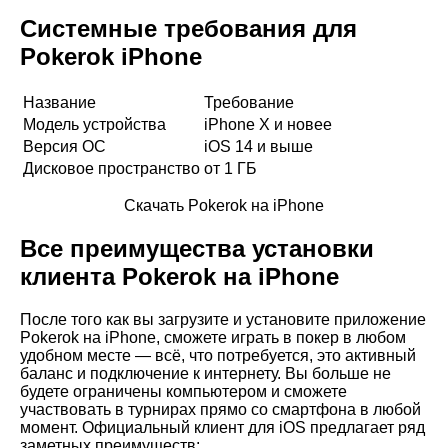
Системные требования для
Pokerok iPhone
Название
Требование
Модель устройства
iPhone X и новее
Версия ОС
iOS 14 и выше
Дисковое пространство
от 1 ГБ
Скачать Pokerok на iPhone
Все преимущества установки
клиента Pokerok на iPhone
После того как вы загрузите и установите приложение
Pokerok на iPhone, сможете играть в покер в любом
удобном месте — всё, что потребуется, это активный
баланс и подключение к интернету. Вы больше не
будете ограничены компьютером и сможете
участвовать в турнирах прямо со смартфона в любой
момент. Официальный клиент для iOS предлагает ряд
заметных преимуществ: