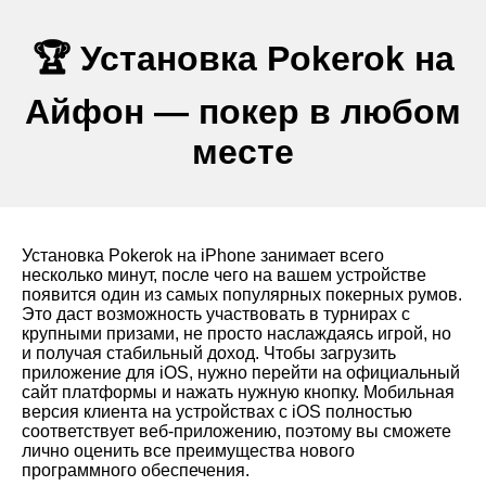
🏆 Установка Pokerok на
Айфон — покер в любом
месте
Установка Pokerok на iPhone занимает всего
несколько минут, после чего на вашем устройстве
появится один из самых популярных покерных румов.
Это даст возможность участвовать в турнирах с
крупными призами, не просто наслаждаясь игрой, но
и получая стабильный доход. Чтобы загрузить
приложение для iOS, нужно перейти на официальный
сайт платформы и нажать нужную кнопку. Мобильная
версия клиента на устройствах с iOS полностью
соответствует веб-приложению, поэтому вы сможете
лично оценить все преимущества нового
программного обеспечения.